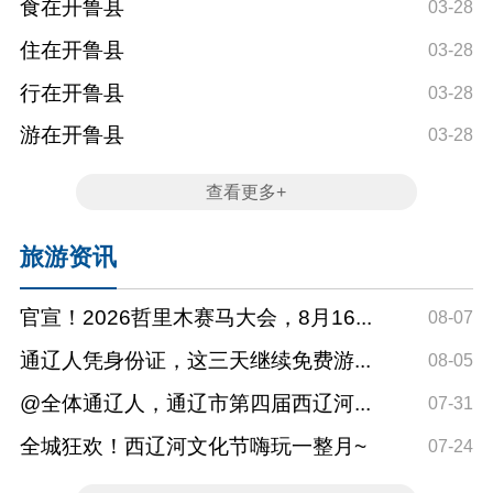
食在开鲁县
通
03-28
线
住在开鲁县
通
03-28
+ 
行在开鲁县
通
03-28
游在开鲁县
7
03-28
查看更多+
旅游资讯
官宣！2026哲里木赛马大会，8月16...
08-07
通辽人凭身份证，这三天继续免费游...
08-05
@全体通辽人，通辽市第四届西辽河...
07-31
全城狂欢！西辽河文化节嗨玩一整月~
07-24