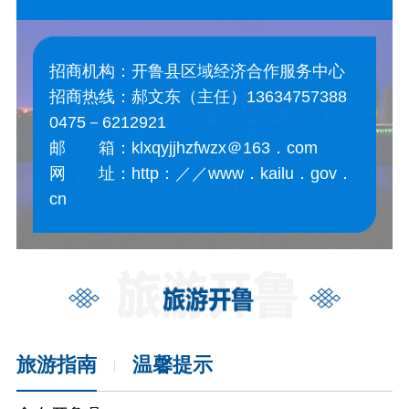
招商机构：开鲁县区域经济合作服务中心
招商热线：郝文东（主任）13634757388
0475－6212921
邮 箱：klxqyjjhzfwzx＠163．com
网 址：http：／／www．kailu．gov．
cn
旅游指南
温馨提示
|