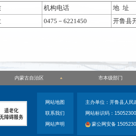
质
机构电话
地 址
位
0475－6221450
开鲁县
内蒙古自治区
市本级部门
网站地图
主办单位：开鲁县人民
联系我们
网站标识码：15052300
网站声明
蒙公网安备 1505230