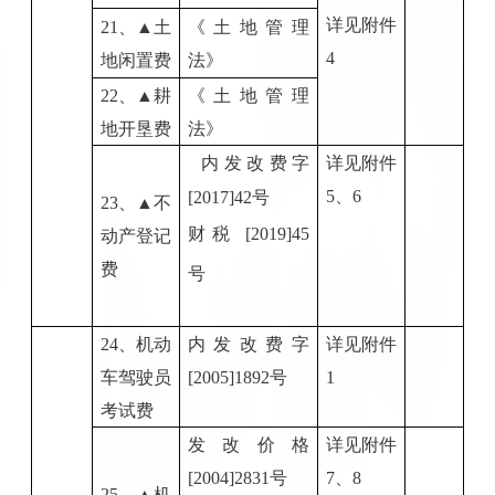
详见附件
21
、
▲土
《土地管理
4
地闲置费
法》
2
2
、
▲耕
《土地管理
地开垦费
法》
内发改费字
详见附件
5、6
[2017]42号
2
3
、
▲不
财税
[2019]45
动产登记
费
号
2
4
、机动
内发改费字
详见附件
车驾驶员
[2005]1892号
1
考试费
发改价格
详见附件
[2004]2831号
7、8
25、
▲机