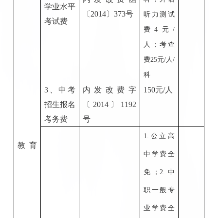
学业水平
〔
2014
〕
373号
听力测试
考试费
费4元/
人；考查
费25元/人/
科
3、中考
内发改费字
150元/人
招生报名
〔
2014
〕
1192
考务费
号
1.公立高
教
育
中学费全
免；2.中
职一般专
业学费全