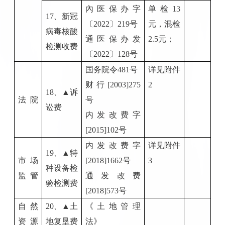
內医保办字
单检
13
17、
新冠
〔
2022〕219号
元，混检
病毒核酸
通医保办发
2.5元；
检测收费
〔
2022〕128号
国务院令
481号
详见附件
财行
[2003]275
2
1
8
、
▲诉
法
院
号
讼费
内发改费字
[2015]102号
内发改费字
详见附件
1
9
、
▲特
市
场
[2018]1662号
3
种设备检
监
管
通发改费
验检测费
[2018]573号
自
然
20
、
▲土
《土地管理
资
源
地复垦费
法》