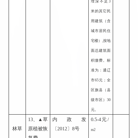
埋深不足3
米的其它民
用建筑（含
城市居民住
宅楼）,按地
面总建筑面
积缴费。标
准为：通辽
市65元；全
区旗县（县
级市区）30
元。
1
3
、
▲草
内政发
0.5-4元/
林草
原植被恢
〔
20
12
〕
8号
m
2
复费