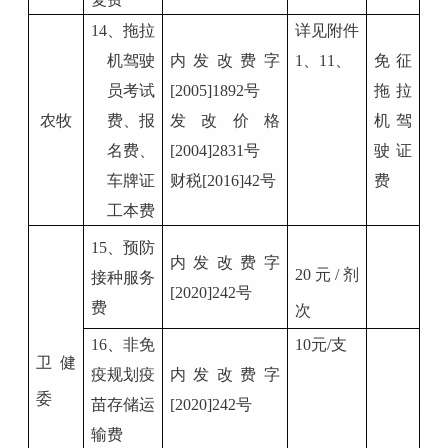
1
4
、拖拉
详见附件
机驾驶
内发改费字
1
、
11、
免征
员考试
[2005]1892号
拖拉
农牧
费、报
发改价格
机驾
名费
、
[200
4
]
2831
号
驶证
车牌证
财税
[20
16
]
42
号
费
工本费
1
5
、预防
内发改费字
20元/剂
接种服务
[2020]242号
费
次
1
6
、非免
10元/支
卫健
疫规划疫
内发改费字
委
苗存储运
[2020]242号
输费