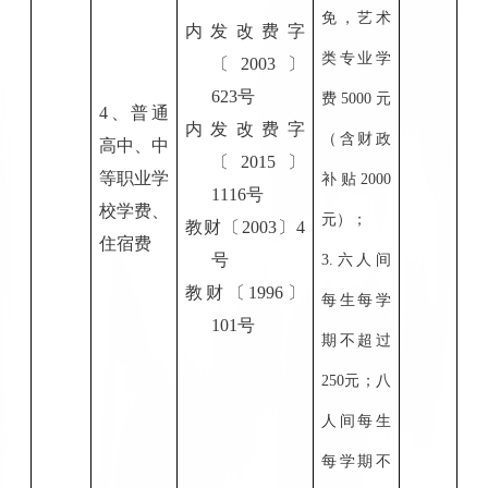
免，艺术
内发改费字
类专业学
〔
2003
〕
623号
费5000元
4、普通
内发改费字
（含财政
高中、中
〔
201
5
〕
等职业学
补贴2000
1116号
校学费、
元）；
教财
〔
20
03
〕
4
住宿费
号
3.六人间
教财
〔
1996
〕
每生每学
101号
期不超过
250元；八
人间每生
每学期不