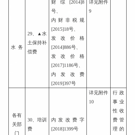
财综
[2014]8
详见附件
号、
9
内财非税
规
[2015]18号、
2
9
、
▲水
发改价格
土保持补
水
务
[2014]886号
、
偿费
发改价格
[2017]1186号、
内发改费
[2019]397号
详见附件
行政
10
事业
性收
各有
30
、培训
内发改费字
费管
关部
费
[2018]1399号
理的
门