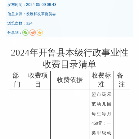
发布时间：
2024-05-09 09:43
信息来源：
发展和改革委员会
浏览次数：324
分享到：
202
4
年开鲁县
本级
行政事业性
收费目录清单
部
收费项
收费标
备
收费依据
门
目
准
注
盟市级示
范幼儿园
每生每月
460元；一
类甲级幼