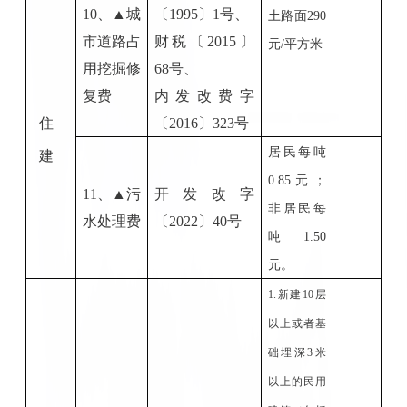
10
、
▲城
〔
1995
〕
1号、
土路面
290
市道路占
财税
〔
20
15
〕
元/平方米
用挖掘修
68号、
复费
内发改费字
住
〔
20
16
〕
323号
居民每吨
建
0.85元；
11、
▲
污
开发改字
非居民每
水处理费
〔
20
22
〕
40
号
吨1.50
元。
1.新建10层
以上或者基
础埋深3米
以上的民用