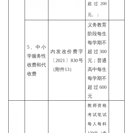
超过200
元。；
义务教育
阶段每生
每学期不
5
、中小
内发改价费字
超过
300
学服务性
〔
20
21
〕
830号
元；普通
收费和代
（
附件
13
）
高中每生
收费
每学期不
超过600
元
教师资格
考试笔试
每人每科