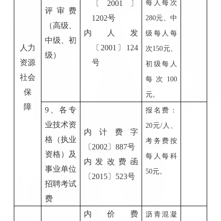
〔
20
01
〕
每人每次
评审费
1202号
280元、中
（高级、
内人发
级每人每
中级、初
人力
〔
20
01
〕
124
次150元、
级）
资源
号
初级每人
社会
每次100
保
元。
障
9
、各专
报名费：
业技术资
20元/人
、
内计费字
格（执业
考务费按
〔
20
02
〕
887号
资格）及
每人每科
内发改费函
事业单位
50
元
。
〔
20
15
〕
523
号
招聘考试
费
内价费
沥青混凝