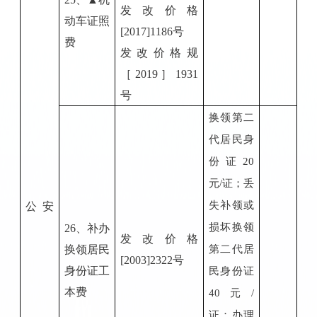
发改价格
动车证照
[2017]1186号
费
发
改价格规
［
2019］1931
号
换领第二
代居民身
份证
20
元/证；丢
失补领或
公
安
损坏换领
2
6
、补办
发改价格
换领居民
第二代居
[2003]2322号
身份证工
民身份证
本费
40元/
证；办理