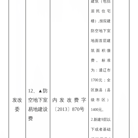
建筑（包括
居民住宅
楼）,按应建
防空地下室
地面首层建
筑面积缴
费。标准
为：通辽市
1700元；全
区旗县（县
1
2
、
▲防
发改
空地下室
内发改费字
级市区）
委
易地建设
〔
20
13
〕
870号
1400元。
费
2.新建9层以
下或者基础