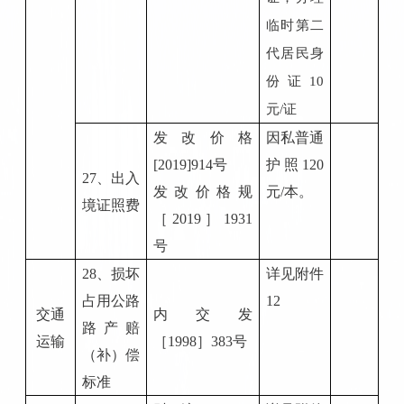
临时第二
代居民身
份证10
元/证
发改价格
因私普通
[2019]914号
护照
120
2
7、
出入
发改价格规
元/本。
境证照费
［
2019］1931
号
28、损坏
详见附件
占用公路
12
交通
内交发
路产赔
运输
［
1998
］
383号
（补）偿
标准