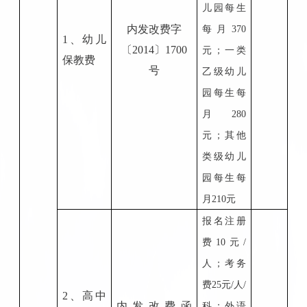
儿园每生
内发改费
字
每月370
1、幼儿
〔
2014
〕
1700
元；一类
保教费
号
乙级幼儿
园每生每
月280
元；其他
类级幼儿
园每生每
月210元
报名注册
费
10元/
人；考务
费25元/人/
2、高中
内发改费函
科；外语