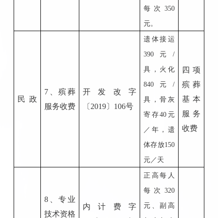
每次350
元。
遗体接运
390元/
具，火化
四项
殡葬
840元/
7
、殡葬
开
发改字
民
政
基本
具，骨灰
服务收费
〔
201
9
〕
106
号
服务
寄存40元
收费
／
年，
遗
体存放
150
元／天
正高每人
每次
320
8
、专业
元、副高
内计费字
技术资格