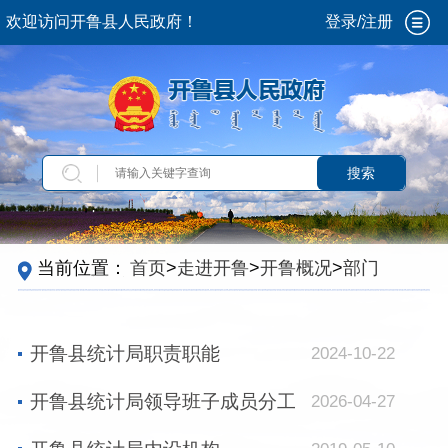
欢迎访问开鲁县人民政府！
登录/注册
搜索
当前位置：
首页
>
走进开鲁
>
开鲁概况
>
部门机
构
>
政府部门
>
统计局
开鲁县统计局职责职能
2024-10-22
开鲁县统计局领导班子成员分工
2026-04-27