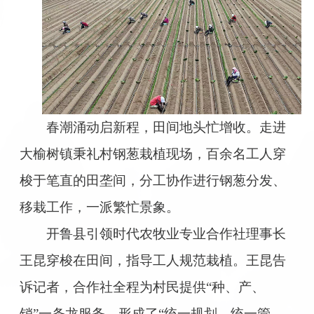
春潮涌动启新程，田间地头忙增收。走进
大榆树镇秉礼村钢葱栽植现场，百余名工人穿
梭于笔直的田垄间，分工协作进行钢葱分发、
移栽工作，一派繁忙景象。
开鲁县引领时代农牧业专业合作社理事长
王昆穿梭在田间，指导工人规范栽植。王昆告
诉记者，合作社全程为村民提供“种、产、
销”一条龙服务，形成了“统一规划、统一管