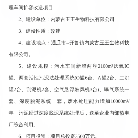
理车间扩容改造项目
2
、建设单位：
内蒙古玉王生物科技有限公司
3
、建设性质：
改建
4
、
建设地点：
通辽市
--
开鲁
镇
内蒙古玉王生物科技
有限公司
。
5
、建设规模：
污
水车间新增两
座
2100
m
³
厌氧
IC
罐
、两套活性污泥法处理系统
(
O
罐
6
台
、
A
罐
2
台、二沉
罐
2
台、刮泥机
2
套、空气悬浮鼓风机
3
台
)
、
曝
气系统一
套、深度脱泥系统一套
，
废水处理能力增加
10000
m
³
/
年
，
污泥经过深度脱泥系统处理后
，
送至企业内部热电
厂综合利用。
6
、
项目投资：项目总投资
3500
万元。